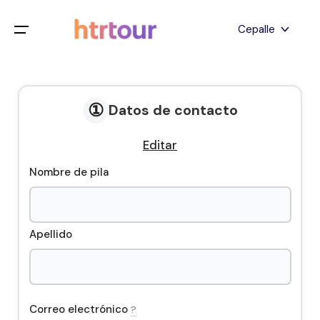
Todos los filtros
Cepalle
Menú de juego
Inglés
Hogar
①
Deutsch
Datos de contacto
Destinos
Atrás
japonés
Editar
Español
Nombre de pila
Capadocia
Tours
turco
Estanbul
Blog
Apellido
Antalya
Contacto
Pamukkale
Correo electrónico
?