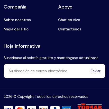
Compañía
Apoyo
Sobre nosotros
Chat en vivo
Mapa del sitio
Contáctenos
Hoja informativa
Suscríbase al boletín gratuito y manténgase actualizado
Enviar
Habla con nuestro experto en
+90 (546) 912 38 93
2026 © Copyright Todos los derechos reservados