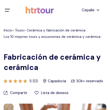
Todos los filtros
Cepalle
Menú de juego
Inglés
Inicio> Tours> Cerámica y fabricación de cerámica
Hogar
Los 10 mejores tours y excursiones de cerámica y cerámica
Deutsch
Destinos
Atrás
japonés
Fabricación de cerámica y
Español
Capadocia
Tours
cerámica
turco
Estanbul
Blog
5 (0)
Capadocia
30k+ reservado
Antalya
Contacto
Compartir
Lista de deseos
Pamukkale