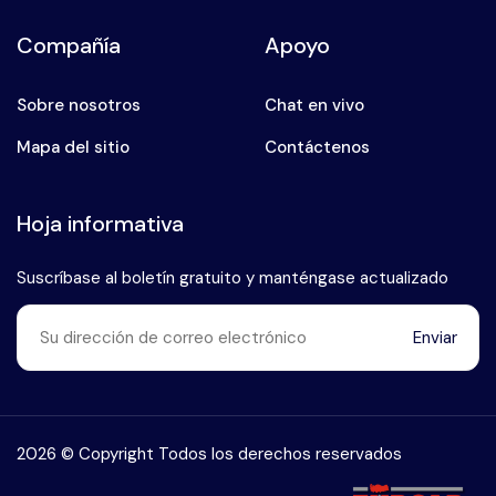
Compañía
Apoyo
Sobre nosotros
Chat en vivo
Mapa del sitio
Contáctenos
Hoja informativa
Suscríbase al boletín gratuito y manténgase actualizado
Enviar
Habla con nuestro experto en
+90 (546) 912 38 93
2026 © Copyright Todos los derechos reservados