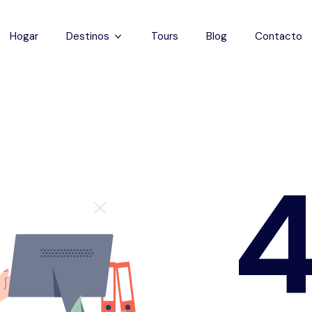
Hogar
Destinos
Tours
Blog
Contacto
Capadocia
Estanbul
Antalya
Pamukkale
Éfeso