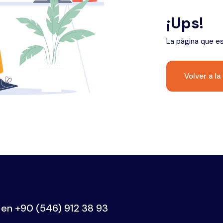
¡Ups!
La página que e
Volver a la
 en
+90 (546) 912 38 93