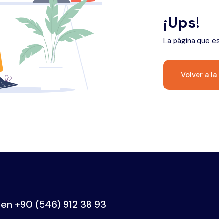
¡Ups!
La página que e
Volver a la
 en
+90 (546) 912 38 93