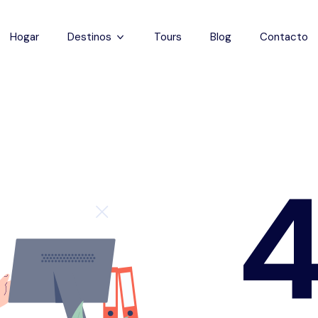
Hogar
Destinos
Tours
Blog
Contacto
Capadocia
Estanbul
Antalya
Pamukkale
Éfeso