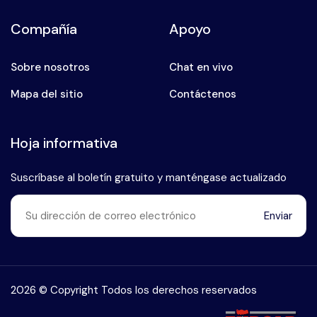
Compañía
Apoyo
Sobre nosotros
Chat en vivo
Mapa del sitio
Contáctenos
Hoja informativa
Suscríbase al boletín gratuito y manténgase actualizado
Enviar
Habla con nuestro experto en
+90 (546) 912 38 93
2026 © Copyright Todos los derechos reservados