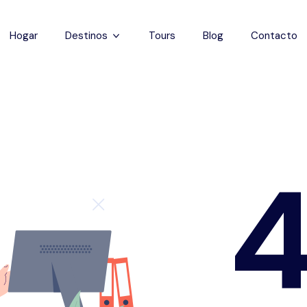
Hogar
Destinos
Tours
Blog
Contacto
Capadocia
Estanbul
Antalya
Pamukkale
Éfeso