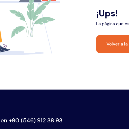
¡Ups!
La página que e
Volver a la
 en
+90 (546) 912 38 93