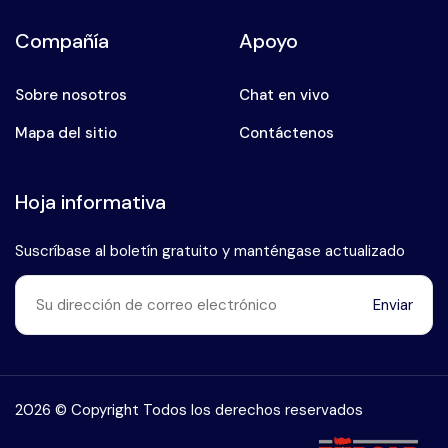
Compañía
Apoyo
Sobre nosotros
Chat en vivo
Mapa del sitio
Contáctenos
Hoja informativa
Suscríbase al boletín gratuito y manténgase actualizado
Enviar
Habla con nuestro experto en
+90 (546) 912 38 93
2026 © Copyright Todos los derechos reservados