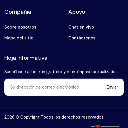
Compañía
Apoyo
Sobre nosotros
Chat en vivo
Mapa del sitio
Contáctenos
Hoja informativa
Suscríbase al boletín gratuito y manténgase actualizado
Enviar
Habla con nuestro experto en
+90 (546) 912 38 93
2026 © Copyright Todos los derechos reservados