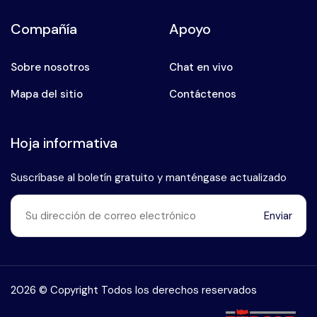
Compañía
Apoyo
Sobre nosotros
Chat en vivo
Mapa del sitio
Contáctenos
Hoja informativa
Suscríbase al boletín gratuito y manténgase actualizado
Enviar
Habla con nuestro experto en
+90 (546) 912 38 93
2026 © Copyright Todos los derechos reservados