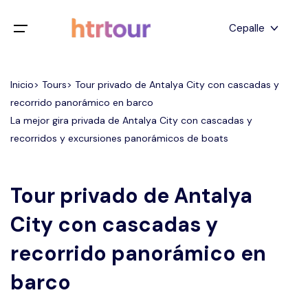
Todos los filtros
Cepalle
Menú de juego
Inglés
Inicio> Tours> Tour privado de Antalya City con cascadas y
Hogar
recorrido panorámico en barco
Deutsch
La mejor gira privada de Antalya City con cascadas y
Destinos
Atrás
japonés
recorridos y excursiones panorámicos de boats
Español
Capadocia
Tours
turco
Tour privado de Antalya
Estanbul
Blog
City con cascadas y
Antalya
Contacto
recorrido panorámico en
barco
Pamukkale