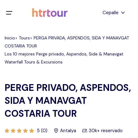
Todos los filtros
Cepalle
Menú de juego
Inglés
Inicio> Tours> PERGA PRIVADA, ASPENDOS, SIDA Y MANAVGAT
Hogar
COSTARIA TOUR
Deutsch
Los 10 mejores Perge privado, Aspendos, Side & Manavgat
Destinos
Atrás
japonés
Waterfall Tours & Excursions
Español
Capadocia
Tours
turco
PERGE PRIVADO, ASPENDOS,
Estanbul
Blog
SIDA Y MANAVGAT
Antalya
Contacto
COSTARIA TOUR
Pamukkale
5 (0)
Antalya
30k+ reservado