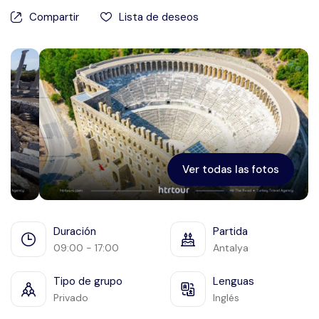
Éfeso
Compartir
Lista de deseos
Ver todas las fotos
Duración
Partida
09:00 - 17:00
Antalya
Tipo de grupo
Lenguas
Privado
Inglés