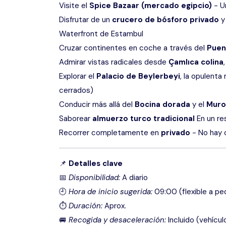
Visite el
Spice Bazaar (mercado egipcio)
- U
Disfrutar de un
crucero de bósforo privado
y 
Waterfront de Estambul
Cruzar continentes en coche a través del
Puen
Admirar vistas radicales desde
Çamlıca colina
Explorar el
Palacio de Beylerbeyi
, la opulenta
cerrados)
Conducir más allá del
Bocina dorada
y el
Muro
Saborear
almuerzo turco tradicional
En un re
Recorrer completamente en
privado
- No hay o
📌
Detalles clave
📅
Disponibilidad:
A diario
🕘
Hora de inicio sugerida:
09:00 (flexible a pe
⏱
Duración:
Aprox.
🚐
Recogida y desaceleración:
Incluido (vehícul