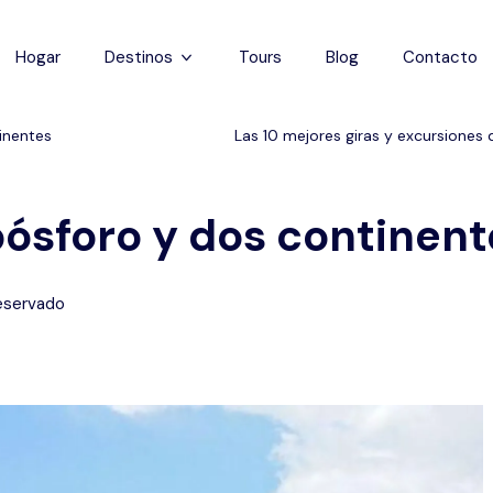
Hogar
Destinos
Tours
Blog
Contacto
Capadocia
inentes
Las 10 mejores giras y excursiones
Estanbul
bósforo y dos continent
Antalya
Pamukkale
eservado
Éfeso