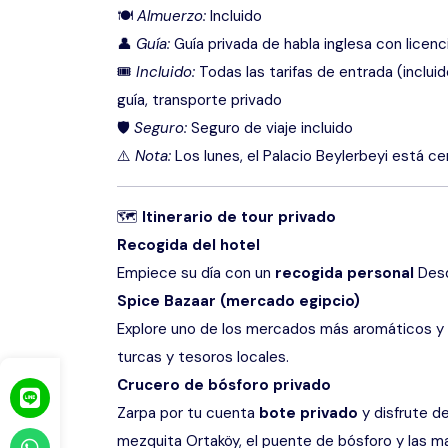
🍽
Almuerzo:
Incluido
👤
Guía:
Guía privada de habla inglesa con licenc
🎟
Incluido:
Todas las tarifas de entrada (incluid
guía, transporte privado
🛡
Seguro:
Seguro de viaje incluido
⚠️
Nota:
Los lunes, el Palacio Beylerbeyi está ce
🗺
Itinerario de tour privado
Recogida del hotel
Empiece su día con un
recogida personal
Desd
Spice Bazaar (mercado egipcio)
Explore uno de los mercados más aromáticos y co
turcas y tesoros locales.
Crucero de bósforo privado
Zarpa por tu cuenta
bote privado
y disfrute d
mezquita Ortaköy, el puente de bósforo y las 