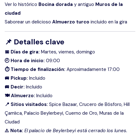
Ver lo histórico
Bocina dorada
y antiguo
Muros de la
ciudad
Saborear un delicioso
Almuerzo turco
incluido en la gira
📌
Detalles clave
📅 Días de gira:
Martes, viernes, domingo
🕘 Hora de inicio:
09:00
⏱ Tiempo de finalización:
Aproximadamente 17:00
🚐 Pickup:
Incluido
🚐 Decir:
Incluido
🍽 Almuerzo:
Incluido
📍 Sitios visitados:
Spice Bazaar, Crucero de Bósforo, Hill
Çamlıca, Palacio Beylerbeyi, Cuerno de Oro, Muras de la
Ciudad
⚠️ Nota:
El palacio de Beylerbeyi está cerrado los lunes.