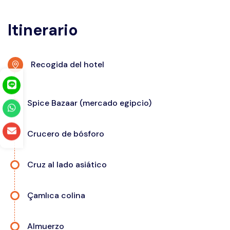
Itinerario
Recogida del hotel
Spice Bazaar (mercado egipcio)
Crucero de bósforo
Navegue entre continentes y admiran puntos de
Cruz al lado asiático
referencia como el Palacio Dolmabahçe, la Mezquita
Ortaköy y el puente de Bósforo del agua.
Çamlıca colina
Almuerzo