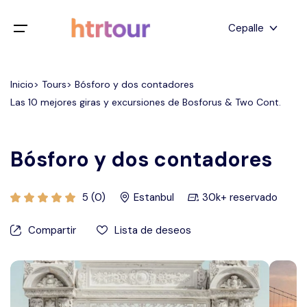
Todos los filtros
Cepalle
Menú de juego
Inglés
Inicio> Tours> Bósforo y dos contadores
Hogar
Las 10 mejores giras y excursiones de Bosforus & Two Cont.
Deutsch
Destinos
Atrás
japonés
Bósforo y dos contadores
Español
Capadocia
Tours
turco
5 (0)
Estanbul
30k+ reservado
Estanbul
Blog
Compartir
Lista de deseos
Antalya
Contacto
Pamukkale