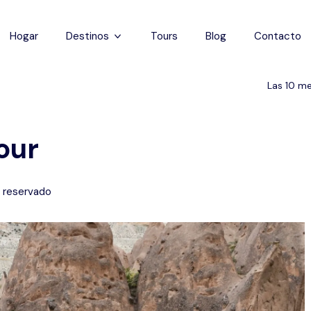
Hogar
Destinos
Tours
Blog
Contacto
Capadocia
Las 10 me
Estanbul
our
Antalya
Pamukkale
 reservado
Éfeso