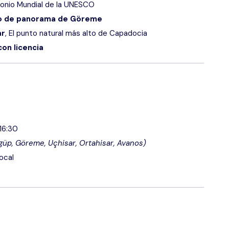
imonio Mundial de la UNESCO
o de panorama de Göreme
ar
, El punto natural más alto de Capadocia
con licencia
16:30
güp, Göreme, Uçhisar, Ortahisar, Avanos)
ocal