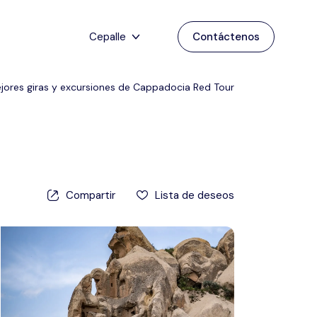
Cepalle
Contáctenos
Menú de juego
Inglés
jores giras y excursiones de Cappadocia Red Tour
Hogar
Deutsch
Destinos
Atrás
japonés
Español
Capadocia
Tours
Compartir
Lista de deseos
turco
Estanbul
Blog
Antalya
Contacto
Pamukkale