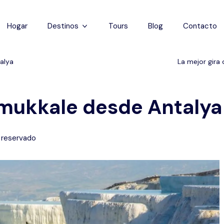
Hogar
Destinos
Tours
Blog
Contacto
Capadocia
alya
La mejor gira
Estanbul
amukkale desde Antalya
Antalya
Pamukkale
 reservado
Éfeso