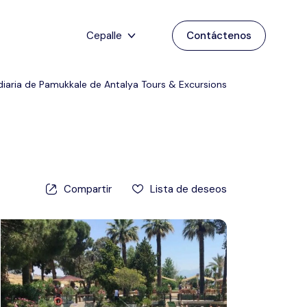
Cepalle
Contáctenos
Menú de juego
Inglés
 diaria de Pamukkale de Antalya Tours & Excursions
Hogar
Deutsch
Destinos
Atrás
japonés
Español
Capadocia
Tours
Compartir
Lista de deseos
turco
Estanbul
Blog
Antalya
Contacto
Pamukkale