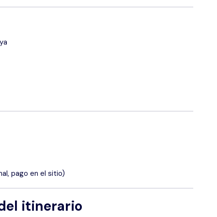
lya
al, pago en el sitio)
el itinerario